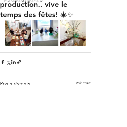
Événements spéciaux
production.. vive le
temps des fêtes! 🎄✨
Voir tout
Posts récents