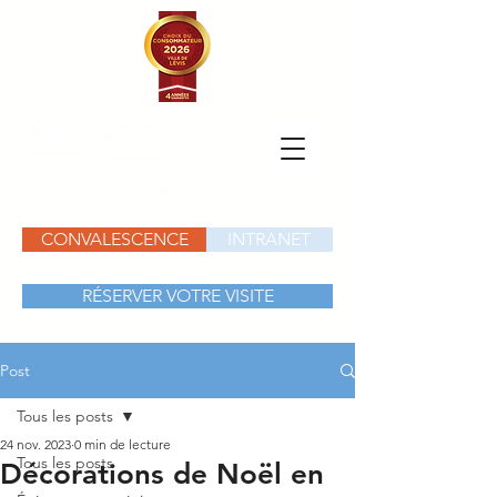
CONVALESCENCE
INTRANET
RÉSERVER VOTRE VISITE
Post
Tous les posts
24 nov. 2023
0 min de lecture
Tous les posts
Décorations de Noël en