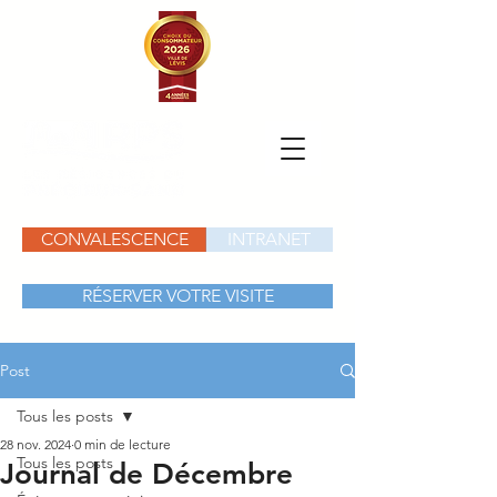
CONVALESCENCE
INTRANET
RÉSERVER VOTRE VISITE
Post
Tous les posts
28 nov. 2024
0 min de lecture
Tous les posts
Journal de Décembre