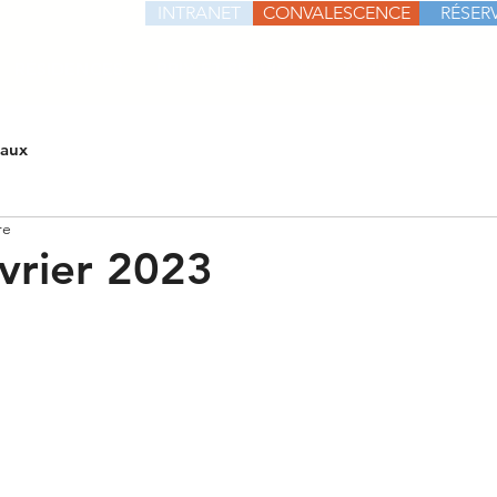
INTRANET
CONVALESCENCE
RÉSERV
RÉSIDENCES
PRIX ET SERVICES
ACTIVITÉS
CO
iaux
re
vrier 2023