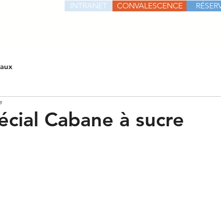
INTRANET
CONVALESCENCE
RÉSERV
RÉSIDENCES
PRIX ET SERVICES
ACTIVITÉS
CO
iaux
e
cial Cabane à sucre