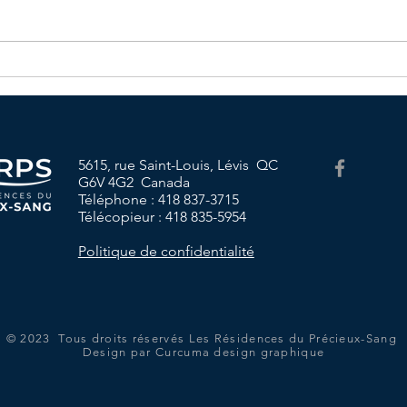
Menu du mois d'Avril
Cale
d'Avr
5615, rue Saint-Louis, Lévis QC
G6V 4G2 Canada
Téléphone : 418 837-3715
Télécopieur : 418 835-5954
Politique de confidentialité
© 2023 Tous droits réservés Les Résidences du Précieux-Sang
Design par Curcuma design graphique