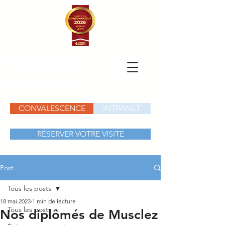
CONVALESCENCE
INTRANET
RÉSERVER VOTRE VISITE
Post
Tous les posts
18 mai 2023
1 min de lecture
Tous les posts
Nos diplômés de Musclez