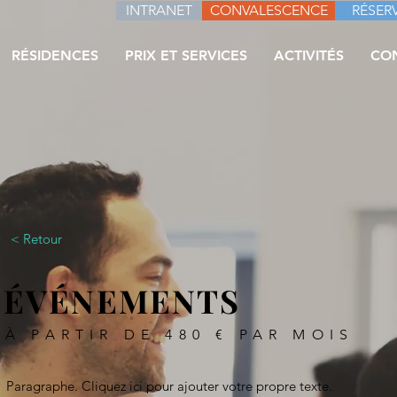
INTRANET
CONVALESCENCE
RÉSERV
RÉSIDENCES
PRIX ET SERVICES
ACTIVITÉS
CO
< Retour
ÉVÉNEMENTS
À PARTIR DE 480 € PAR MOIS
Paragraphe. Cliquez ici pour ajouter votre propre texte.