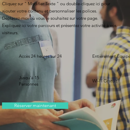
Cliquez sur " Modifier Texte " ou double-cliquez ici pour
ajouter votre contenu et personnaliser les polices.
Déplacez-moi où vous le souhaitez sur votre page.
Expliquez ici votre parcours et présentez votre activité à vos
visiteurs.
Accès 24 heures sur 24
Entièrement Équip
Jusqu'à 15
WI-FI Gratuit
Personnes
Réserver maintenant