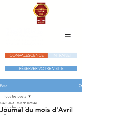
CONVALESCENCE
INTRANET
RÉSERVER VOTRE VISITE
Post
Tous les posts
4 avr. 2023
0 min de lecture
Tous les posts
Journal du mois d'Avril