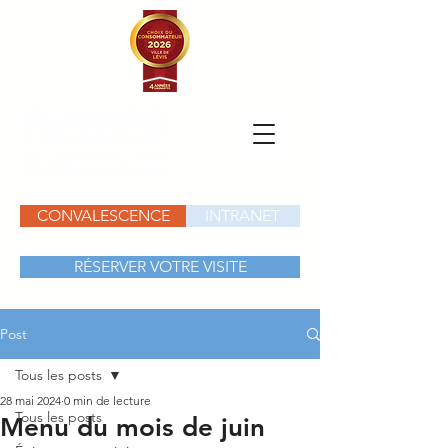
CONVALESCENCE
INTRANET
RÉSERVER VOTRE VISITE
Post
Tous les posts
28 mai 2024
0 min de lecture
Tous les posts
Menu du mois de juin