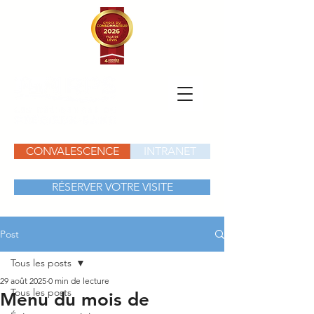
CONVALESCENCE
INTRANET
RÉSERVER VOTRE VISITE
Post
Tous les posts
29 août 2025
0 min de lecture
Tous les posts
Menu du mois de